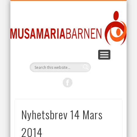
FAKTA OM ZAMBIA
FADDERBARN
MUSAMARIA
RAPPORTER
STARTSIDA
GÅVOBREV
Mu
Nyhetsbrev 14 Mars
2014