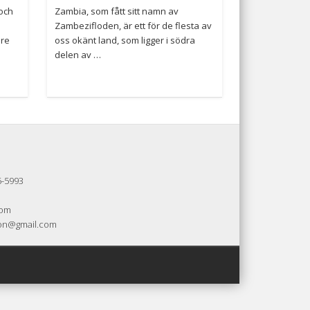
och
Zambia, som fått sitt namn av
Zambezifloden, är ett för de flesta av
are
oss okänt land, som ligger i södra
delen av …
5-5993
com
sson@gmail.com