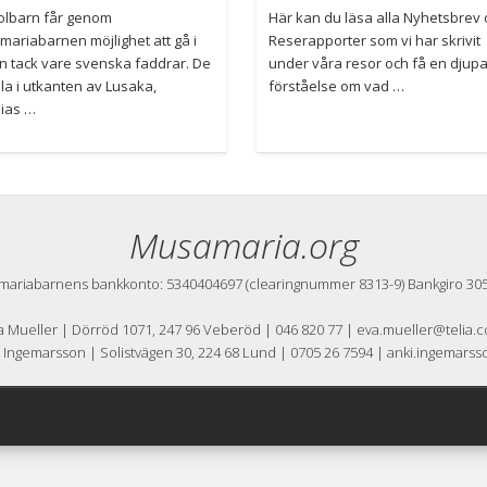
olbarn får genom
Här kan du läsa alla Nyhetsbrev 
ariabarnen möjlighet att gå i
Reserapporter som vi har skrivit
n tack vare svenska faddrar. De
under våra resor och få en djup
lla i utkanten av Lusaka,
förståelse om vad …
ias …
Musamaria.org
ariabarnens bankkonto: 5340404697 (clearingnummer 8313-9) Bankgiro 30
a Mueller | Dörröd 1071, 247 96 Veberöd | 046 820 77 | eva.mueller@telia.
 Ingemarsson | Solistvägen 30, 224 68 Lund | 0705 26 7594 | anki.ingemar