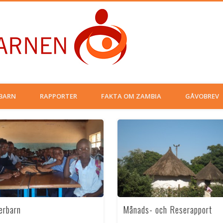
Musamaria
BARN
RAPPORTER
FAKTA OM ZAMBIA
GÅVOBREV
erbarn
Månads- och Reserapport