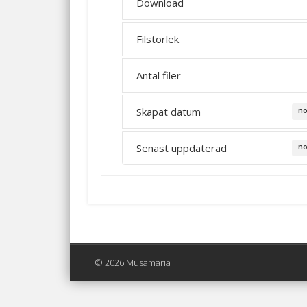
Download
Filstorlek
Antal filer
Skapat datum
no
Senast uppdaterad
no
© 2026 Musamaria